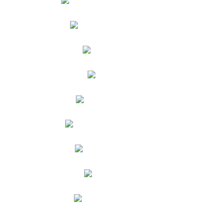
MARQUES
EGON SANTOS
RODRIGUES
PATRÍCIA
AGOSTINHO
VERA
RAMOS
RITA
SILVA
DOMITILA
CASTRO
PEDRO CHAGAS
FREITAS
FRANCISCO
LEIRAS
PAULA
MELO
CARLOTA