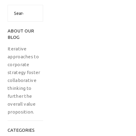
Search
for:
ABOUT OUR
BLOG
Iterative
approaches to
corporate
strategy foster
collaborative
thinking to
further the
overall value
proposition.
CATEGORIES